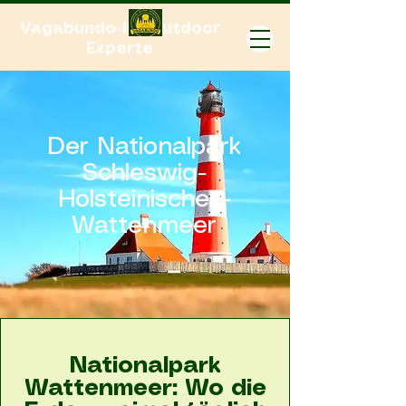
Vagabundo-Ihr Outdoor
Experte
Der Nationalpark
Schleswig-
Holsteinisches-
Wattenmeer
Nationalpark
Wattenmeer: Wo die