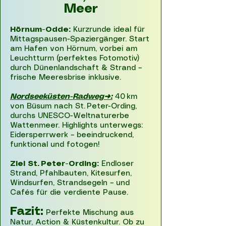
Meer
Hörnum-Odde:
Kurzrunde ideal für
Mittagspausen-Spaziergänger. Start
am Hafen von Hörnum, vorbei am
Leuchtturm (perfektes Fotomotiv)
durch Dünenlandschaft & Strand –
frische Meeresbrise inklusive.
Nordseeküsten-Radweg➜:
40 km
von Büsum nach St. Peter-Ording,
durchs UNESCO-Weltnaturerbe
Wattenmeer. Highlights unterwegs:
Eidersperrwerk – beeindruckend,
funktional und fotogen!
Ziel St. Peter-Ording:
Endloser
Strand, Pfahlbauten, Kitesurfen,
Windsurfen, Strandsegeln – und
Cafés für die verdiente Pause.
Fazit:
Perfekte Mischung aus
Natur, Action & Küstenkultur. Ob zu