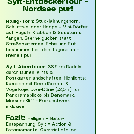
Sylt-Entdeckertour –
Nordsee pur!
Hallig-Törn:
Stucklahnungshörn,
Schlüttsiel oder Hooge – Mini-Dörfer
auf Hügeln, Krabben & Seesterne
fangen, Sterne gucken statt
Straßenlaternen. Ebbe und Flut
bestimmen hier den Tagesplan –
Freiheit pur!
Sylt-Abenteuer:
38,5 km Radeln
durch Dünen, Kliffs &
Postkartenlandschaften. Highlights:
Kampen mit Reetdächern &
Vogelkoje, Uwe-Düne (52,5 m) für
Panoramablicke bis Dänemark,
Morsum-Kliff – Erdkunstwerk
inklusive.
Fazit:
Halligen = Natur-
Entspannung, Sylt = Action &
Fotomomente. Gummistiefel an,