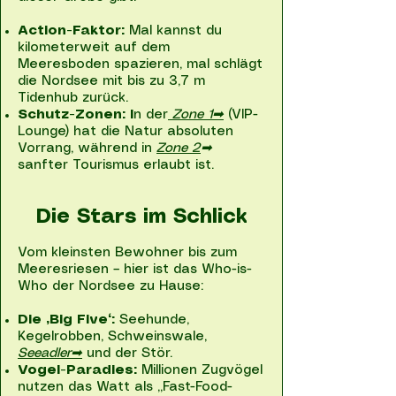
Action-Faktor:
Mal kannst du
kilometerweit auf dem
Meeresboden spazieren, mal schlägt
die Nordsee mit bis zu 3,7 m
Tidenhub zurück.
Schutz-Zonen: I
n der
Zone 1➡
(VIP-
Lounge) hat die Natur absoluten
Vorrang, während in
Zone 2
➡
sanfter Tourismus erlaubt ist.
Die Stars im Schlick
Vom kleinsten Bewohner bis zum
Meeresriesen – hier ist das Who-is-
Who der Nordsee zu Hause:
Die „Big Five“:
Seehunde,
Kegelrobben, Schweinswale,
Seeadler➡
und der Stör.
Vogel-Paradies:
Millionen Zugvögel
nutzen das Watt als „Fast-Food-