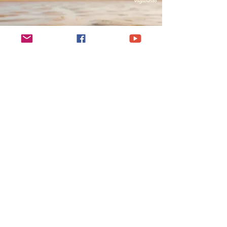
Wattwanderung im NP Schleswig-Holsteinischen-Wattenmeer
Bei längeren Touren empfiehlt sich
ein hochwertiger Outdoor-Rucksack
mit Rückenbelüftung.
Zum Rucksack-
Ratgeber