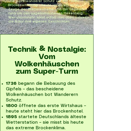
und Gipfelwanderer Schutz vor der rauen
Brockenwitterung – heute ist es ein stiller
Zeuge der Wetterextreme und der Legenden
rund um den sagenumwobenen Hexenberg.
Wer davorsteht, spürt sofort: Hier oben schreibt
die Natur ihre eigenen Geschichten.
Technik & Nostalgie:
Vom
Wolkenhäuschen
zum Super-Turm
1736
begann die Bebauung des
Gipfels – das bescheidene
Wolkenhäuschen bot Wanderern
Schutz.
1800
öffnete das erste Wirtshaus –
heute steht hier das Brockenhotel.
1895
startete Deutschlands älteste
Wetterstation – sie misst bis heute
das extreme Brockenklima.