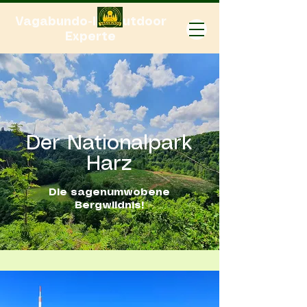
Vagabundo-Ihr Outdoor
Experte
Der Nationalpark
Harz
Die sagenumwobene
Bergwildnis!