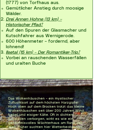
(1777) von Torfhaus aus.
Gemütlicher Anstieg durch moosige
Wälder.
Drei Annen Hohne (13 km) –
Historischer Pfad⤴
Auf den Spuren der Glasmacher und
Kutschfahrer aus Wernigerode.
600 Höhenmeter – fordernd, aber
lohnend!
Ilsetal (15 km) – Der Romantiker-Trip⤴
Vorbei an rauschenden Wasserfällen
und uralten Buche
Das Wolkenhäuschen – ein mystischer
Zufluchtsort auf dem höchsten Harzgipfel
Hoch oben auf dem Brocken trotzt das kleine
Wolkenhäuschen seit über 200 Jahren Wind,
Nebel und eisiger Kälte. Oft in dichten
Schwaden verborgen, wirkt es wie ein
geheimnisvolles Wächterhaus am Rand der
Welt. Früher suchten hier Wetterbeobachter