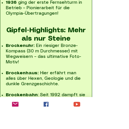
1936
ging der erste Fernsehturm in
Betrieb – Pionierarbeit für die
Olympia-Übertragungen!
Gipfel-Highlights: Mehr
als nur Steine
Brockenuhr:
Ein riesiger Bronze-
Kompass (30 m Durchmesser) mit
Wegweisern – das ultimative Foto-
Motiv!
Brockenhaus:
Hier erfährt man
alles über Hexen, Geologie und die
dunkle Grenzgeschichte.
Brockenbahn
: Seit 1992 dampft sie
wieder bequem auf den Gipfel – für
alle, die keine Lust auf Muskelkater
haben.
Fazit: