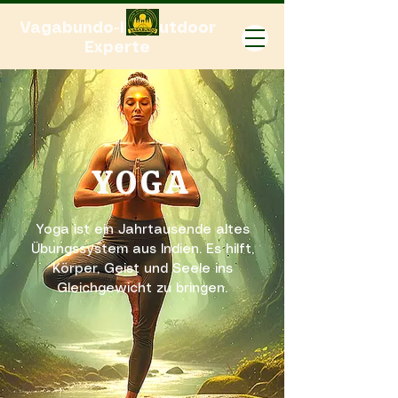
Vagabundo-Ihr Outdoor
Experte
YOGA
Yoga ist ein Jahrtausende altes
Übungssystem aus Indien. Es hilft,
Körper, Geist und Seele ins
Gleichgewicht zu bringen.