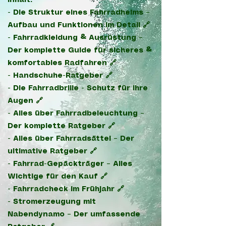
Inhalt:
-
Die Struktur eines Fahrradhelms –
Aufbau und Funktionen im Detail 🔗
-
Fahrradkleidung & Ausrüstung –
Der komplette Guide für sicheres &
komfortables Radfahren 🔗
- Handschuhe-Ratgeber 🔗
- Die Fahrradbrille - Schutz für Ihre
Augen 🔗
-
Alles über Fahrradbeleuchtung –
Der komplette Ratgeber 🔗
-
Alles über Fahrradsättel – Der
ultimative Ratgeber 🔗
-
Fahrrad-Gepäckträger – Alles
Wichtige für den Kauf 🔗
- Fahrradcheck im Frühjahr 🔗
-
Stromerzeugung mit
Nabendynamo – Der umfassende