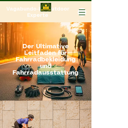
Vagabundo-Ihr Outdoor
Experte
Der Ultimative
Leitfaden für
Fahrradbekleidung
und
Fahrradausstattung