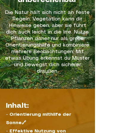
unberechenbar
Die Natur hält sich nicht an feste
Regeln. Vegetation kann dir
Hinweise geben, aber sie führt
dich auch leicht in die Irre. Nutze
Pflanzen daher nur als grobe
Orientierungshilfe und kombiniere
mehrere Beobachtungen. Mit
etwas Übung erkennst du Muster
und bewegst dich sicherer
draußen.
Inhalt:
-
Orientierung mithilfe der
Sonne🔗
-
Effektive Nutzung von