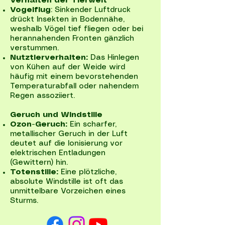
Verhalten der Tierwelt
Vogelflug
: Sinkender Luftdruck
drückt Insekten in Bodennähe,
weshalb Vögel tief fliegen oder bei
herannahenden Fronten gänzlich
verstummen.
Nutztierverhalten:
Das Hinlegen
von Kühen auf der Weide wird
häufig mit einem bevorstehenden
Temperaturabfall oder nahendem
Regen assoziiert.
Geruch und Windstille
Ozon-Geruch:
Ein scharfer,
metallischer Geruch in der Luft
deutet auf die Ionisierung vor
elektrischen Entladungen
(Gewittern) hin.
Totenstille:
Eine plötzliche,
absolute Windstille ist oft das
unmittelbare Vorzeichen eines
Sturms.