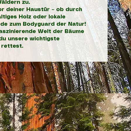
äldern zu.
or deiner Haustür – ob durch
ltiges Holz oder lokale
rde zum Bodyguard der Natur!
 faszinierende Welt der Bäume
 du unsere wichtigste
rettest.