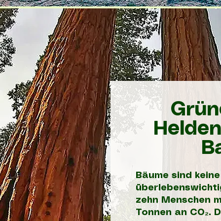
Grün
Helden
B
Bäume sind keine
überlebenswichtig
zehn Menschen mi
Tonnen an CO₂. D