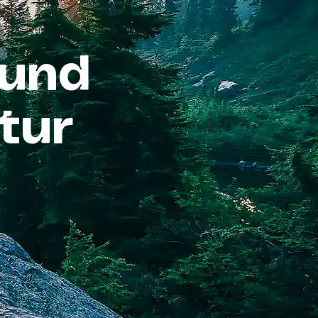
 und
tur