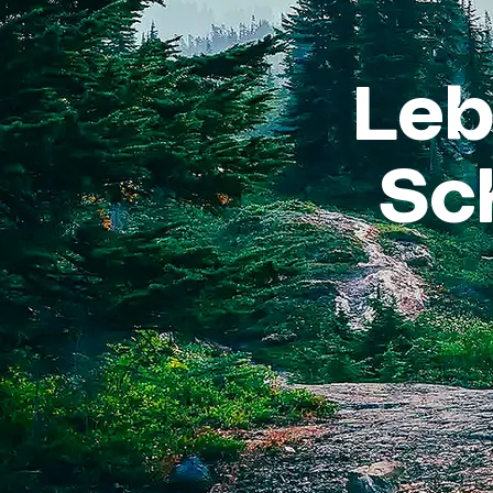
Leb
Sc