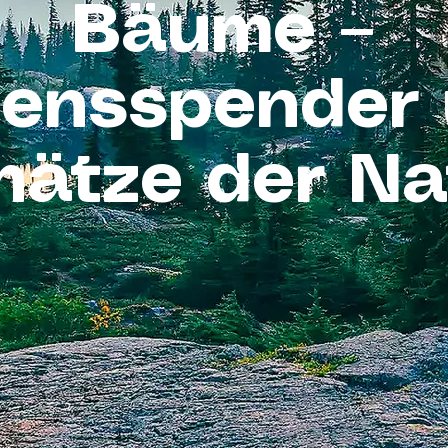
Bäume –
ensspender
hätze der Na