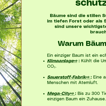
schüt
Bäume sind die stillen 
im tiefen Forst oder als 
sind unsere wichtigst
brauch
Warum Bäume
Ein einziger Baum ist ein ec
Klimaanlage⇨
:
Kühlt die Um
CO₂.
Sauerstoff-Fabrik⇨
:
Eine a
Menschen mit Atemluft.
Mega-City⇨
:
Bis zu 300 Ti
einzigen Baum ein Zuhause.