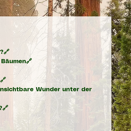
?🔗
 Bäumen🔗
🔗
Unsichtbare Wunder unter der
?🔗