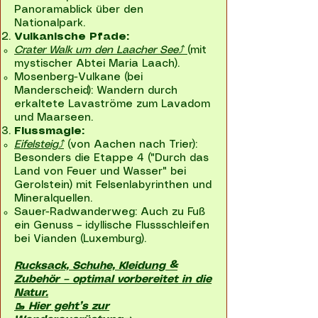
Panoramablick über den
Nationalpark.
Vulkanische Pfade:
Crater Walk um den Laacher See⤴
(mit
mystischer Abtei Maria Laach).
Mosenberg-Vulkane (bei
Manderscheid): Wandern durch
erkaltete Lavaströme zum Lavadom
und Maarseen.
Flussmagie:
Eifelsteig⤴
(von Aachen nach Trier)
:
Besonders die Etappe 4 ("Durch das
Land von Feuer und Wasser" bei
Gerolstein) mit Felsenlabyrinthen und
Mineralquellen.
Sauer-Radwanderweg: Auch zu Fuß
ein Genuss – idyllische Flussschleifen
bei Vianden (Luxemburg).
Rucksack, Schuhe, Kleidung &
Zubehör – optimal vorbereitet in die
Natur.
🥾 Hier geht’s zur