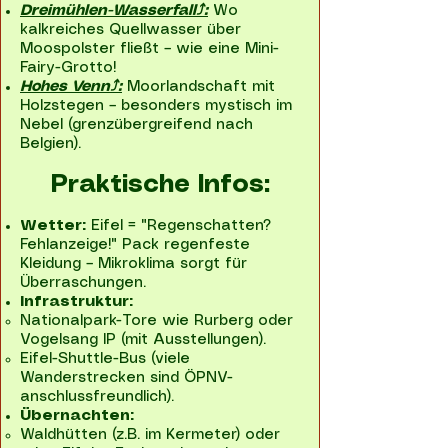
Dreimühlen-Wasserfall⤴
:
Wo
kalkreiches Quellwasser über
Moospolster fließt – wie eine Mini-
Fairy-Grotto!
Hohes Venn⤴:
Moorlandschaft mit
Holzstegen – besonders mystisch im
Nebel (grenzübergreifend nach
Belgien).
Praktische Infos:
Wetter:
Eifel = "Regenschatten?
Fehlanzeige!" Pack regenfeste
Kleidung – Mikroklima sorgt für
Überraschungen.
Infrastruktur:
Nationalpark-Tore wie Rurberg oder
Vogelsang IP (mit Ausstellungen).
Eifel-Shuttle-Bus (viele
Wanderstrecken sind ÖPNV-
anschlussfreundlich).
Übernachten:
Waldhütten (z.B. im Kermeter) oder