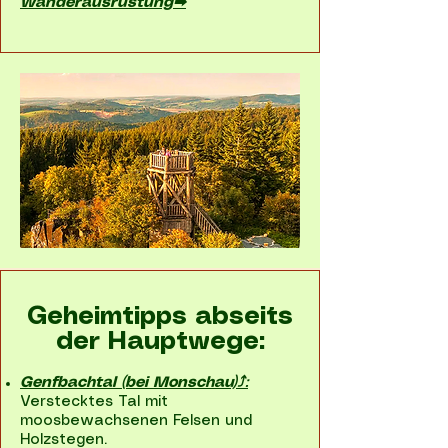
Wanderausrüstung➡
Geheimtipps abseits
der Hauptwege:
Genfbachtal
(bei Monschau)⤴
:
Verstecktes Tal mit
moosbewachsenen Felsen und
Holzstegen.