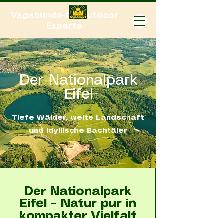
Vagabundo-Ihr Outdoor
Experte
Der Nationalpark
Eifel
Tiefe Wälder, weite Landschaft
und idyllische Bachtäler
Der Nationalpark
Eifel – Natur pur in
kompakter Vielfalt