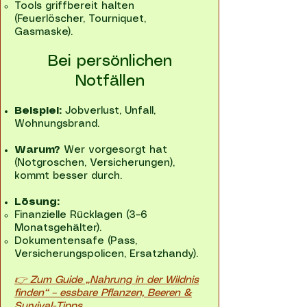
Tools griffbereit halten
(Feuerlöscher, Tourniquet,
Gasmaske).
Bei persönlichen
Notfällen
Beispiel:
Jobverlust, Unfall,
Wohnungsbrand.
Warum?
Wer vorgesorgt hat
(Notgroschen, Versicherungen),
kommt besser durch.
Lösung:
Finanzielle Rücklagen (3–6
Monatsgehälter).
Dokumentensafe (Pass,
Versicherungspolicen, Ersatzhandy).
👉 Zum Guide „Nahrung in der Wildnis
finden“ – essbare Pflanzen, Beeren &
Survival-Tipps.