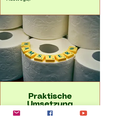
Praktische
Umsetzung
Für Prepper &
Survivalisten
Basics vorbereiten (
Wasserfilter
⤴
,