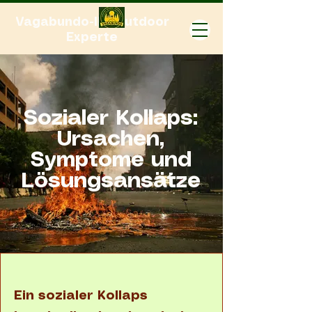
Vagabundo-Ihr Outdoor
Experte
Sozialer Kollaps:
Ursachen,
Symptome und
Lösungsansätze
Ein sozialer Kollaps