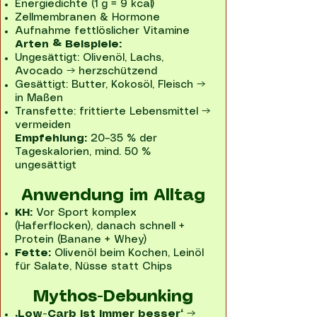
Energiedichte (1 g = 9 kcal)
Zellmembranen & Hormone
Aufnahme fettlöslicher Vitamine
Arten & Beispiele:
Ungesättigt: Olivenöl, Lachs,
Avocado → herzschützend
Gesättigt: Butter, Kokosöl, Fleisch →
in Maßen
Transfette: frittierte Lebensmittel →
vermeiden
Empfehlung:
20–35 % der
Tageskalorien, mind. 50 %
ungesättigt
Anwendung im Alltag
KH:
Vor Sport komplex
(Haferflocken), danach schnell +
Protein (Banane + Whey)
Fette:
Olivenöl beim Kochen, Leinöl
für Salate, Nüsse statt Chips
Mythos-Debunking
„Low-Carb ist immer besser“
→