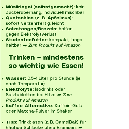
Müsliriegel (selbstgemacht):
kein
Zuckerüberhang, individuell mischbar
Quetschies (z. B. Apfelmus):
sofort verzehrfertig, leicht
Salzstangen/Brezeln:
helfen
gegen Elektrolytverlust
Studentenfutter:
kompakt, lange
haltbar
➡️ Zum Produkt auf Amazon
Trinken – mindestens
so wichtig wie Essen!
Wasser:
0,5–1 Liter pro Stunde (je
nach Temperatur)
Elektrolyte:
Isodrinks oder
Salztabletten bei Hitze
➡️ Zum
Produkt auf Amazon
Kaffee-Alternative:
Koffein-Gels
oder Matcha-Pulver im Shaker
Tipp:
Trinkblasen (z. B. CamelBak) für
häufige Schlucke ohne Bremsen.
➡️