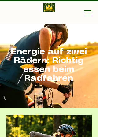
Vagabundo-Ihr Outdoor
Experte
Energie auf zwei
Rädern: Richtig
essen beim
Radfahren