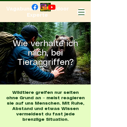
Vagabundo-Ihr Outdoor
Experte
Wie verhalte ich
mich, bei
Tierangriffen?
Wildtiere greifen nur selten
ohne Grund an – meist reagieren
sie auf uns Menschen. Mit Ruhe,
Abstand und etwas Wissen
vermeidest du fast jede
brenzlige Situation.