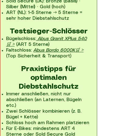
Sold Secure (UK): Bronze (Basis) ·
Silber (Mittel) · Gold (hoch)
ART (NL): 1–5 Sterne → 5 Sterne =
sehr hoher Diebstahlschutz
Testsieger-Schlösser
Bügelschloss:
Abus Granit XPlus 540
🛒 >
(ART 5 Sterne)
Faltschloss:
Abus Bordo 6000K🛒 >
(Top Sicherheit & Transport)
Praxistipps für
optimalen
Diebstahlschutz
Immer anschließen, nicht nur
abschließen (an Laternen, Bügeln
etc.)
Zwei Schlösser kombinieren (z. B.
Bügel + Kette)
Schloss hoch am Rahmen platzieren
Für E-Bikes: mindestens ART 4
Sterne oder Sold Secure Gold