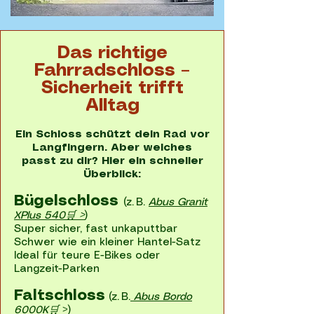
Das richtige
Fahrradschloss –
Sicherheit trifft
Alltag
Ein Schloss schützt dein Rad vor
Langfingern. Aber welches
passt zu dir? Hier ein schneller
Überblick:
Bügelschloss
(z. B.
Abus Granit
XPlus 540🛒 >
)
Super sicher, fast unkaputtbar
Schwer wie ein kleiner Hantel-Satz
Ideal für teure E-Bikes oder
Langzeit-Parken
Faltschloss
(z. B.
Abus Bordo
6000K🛒
>)