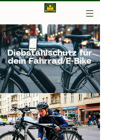
Vagabundo-Ihr Outdoor
Experte
Diebstahlschutz für
dein Fahrrad/E-Bike