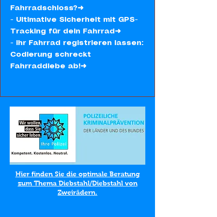
Fahrradschloss?➜
- Ultimative Sicherheit mit GPS-
Tracking für dein Fahrrad➜
- Ihr Fahrrad registrieren lassen:
Codierung schreckt
Fahrraddiebe ab!➜
Hier finden Sie die optimale Beratung
zum Thema Diebstahl/Diebstahl von
Zweirädern.