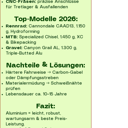
CNC-Fräsen:
präzise Anschlüsse
für Tretlager & Ausfallenden
Top-Modelle 2026:
Rennrad:
Cannondale CAAD13, 1.150
g, Hydroforming
MTB:
Specialized Chisel, 1.450 g, XC
& Bikepacking
Gravel:
Canyon Grail AL, 1.300 g,
Triple-Butted Alu
Nachteile & Lösungen:
Härtere Fahrweise → Carbon-Gabel
oder Dämpfungsstreben
Materialermüdung → Schweißnähte
prüfen
Lebensdauer ca. 10–15 Jahre
Fazit:
Aluminium = leicht, robust,
wartungsarm & beste Preis-
Leistung.