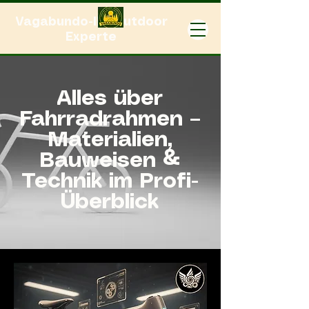
Vagabundo-Ihr Outdoor
Experte
Alles über
Fahrradrahmen –
Materialien,
Bauweisen &
Technik im Profi-
Überblick