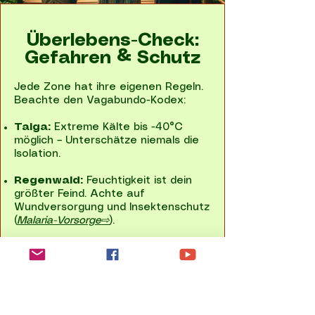
Überlebens-Check:
Gefahren & Schutz
Jede Zone hat ihre eigenen Regeln.
Beachte den Vagabundo-Kodex:
Taiga:
Extreme Kälte bis -40°C
möglich – Unterschätze niemals die
Isolation.
Regenwald:
Feuchtigkeit ist dein
größter Feind. Achte auf
Wundversorgung und Insektenschutz
(
Malaria-Vorsorge⇨
).
Gebirge:
Das Wetter schlägt
innerhalb von Minuten um. Ein
Biwaksack gehört immer in den
Rucksack.
Nachhaltigkeits-Tipp:
Nutze