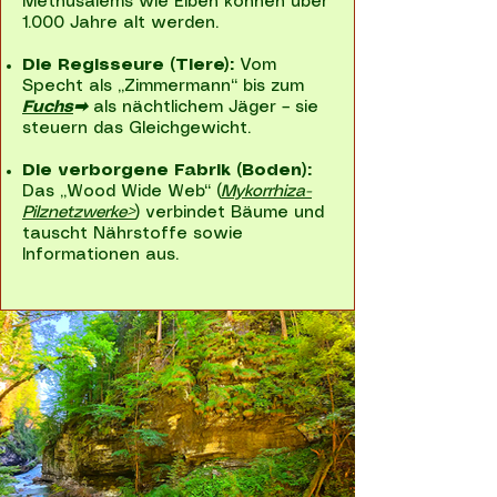
Methusalems wie Eiben können über
1.000 Jahre alt werden.
Die Regisseure (Tiere):
Vom
Specht als „Zimmermann“ bis zum
Fuchs
➡
als nächtlichem Jäger – sie
steuern das Gleichgewicht.
Die verborgene Fabrik (Boden):
Das „Wood Wide Web“ (
Mykorrhiza-
Pilznetzwerke>
) verbindet Bäume und
tauscht Nährstoffe sowie
Informationen aus.