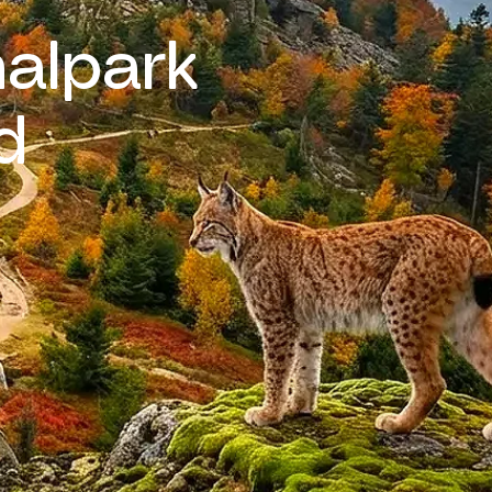
nalpark
d