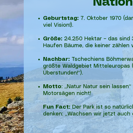
Nation
Geburtstag:
7. Oktober 1970 (da
viel Vision!).
Größe:
24.250 Hektar – das sind 3
Haufen Bäume, die keiner zählen wi
Nachbar:
Tschechiens Böhmerwal
größte Waldgebiet Mitteleuropas 
Überstunden!“).
Motto
: „Natur Natur sein lassen“
Motorsägen nicht!
Fun Fact:
Der Park ist so natürl
denken: „Wachsen wir jetzt auch 