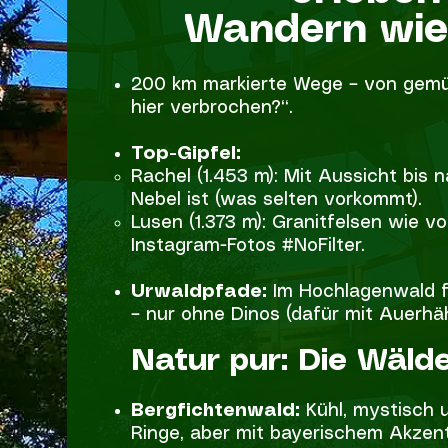
Wandern wie
200 km markierte Wege – von gemüt
hier verbrochen?“.
Top-Gipfel:
Rachel (1.453 m): Mit Aussicht bis
Nebel ist (was selten vorkommt).
Lusen (1.373 m): Granitfelsen wie v
Instagram-Fotos #NoFilter.
Urwaldpfade:
Im Hochlagenwald f
– nur ohne Dinos (dafür mit Auerhäh
Natur pur: Die Wälde
Bergfichtenwald:
Kühl, mystisch u
Ringe, aber mit bayerischem Akzent