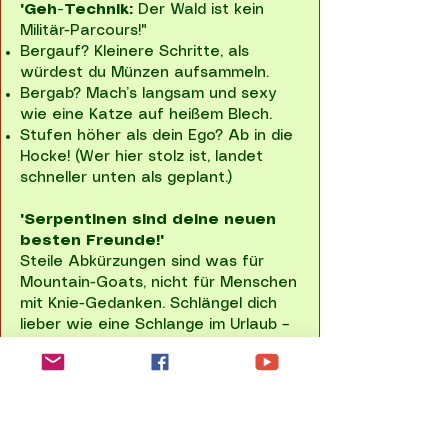
"Geh-Technik:
Der Wald ist kein
Militär-Parcours!"
Bergauf? Kleinere Schritte, als
würdest du Münzen aufsammeln.
Bergab? Mach’s langsam und sexy
wie eine Katze auf heißem Blech.
Stufen höher als dein Ego? Ab in die
Hocke! (Wer hier stolz ist, landet
schneller unten als geplant.)
"Serpentinen sind deine neuen
besten Freunde!"
Steile Abkürzungen sind was für
Mountain-Goats, nicht für Menschen
mit Knie-Gedanken. Schlängel dich
lieber wie eine Schlange im Urlaub –
weniger Druck, mehr Lebensfreude!
Ob Wanderung, Radtour oder
Familienausflug – die richtige Kleidung
schützt dich.