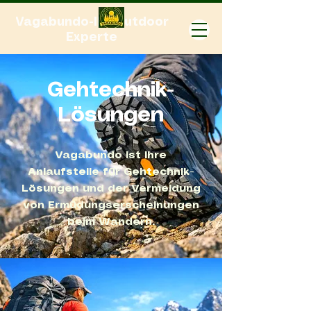
Vagabundo-Ihr Outdoor
Experte
Gehtechnik-
Lösungen
Vagabundo ist Ihre
Anlaufstelle für Gehtechnik-
Lösungen und der Vermeidung
von Ermüdungserscheinungen
beim Wandern.