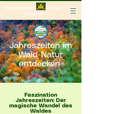
Vagabundo-Ihr Outdoor
Experte
Jahreszeiten im
Wald-Natur
entdecken
Faszination
Jahreszeiten: Der
magische Wandel des
Waldes