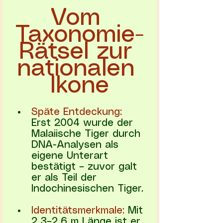
Vom 
Taxonomie-
Rätsel zur 
nationalen 
Ikone
Späte Entdeckung: 
Erst 2004 wurde der 
Malaiische Tiger durch 
DNA-Analysen als 
eigene Unterart 
bestätigt – zuvor galt 
er als Teil der 
Indochinesischen Tiger.
Identitätsmerkmale:
 Mit 
2,3–2,6 m Länge ist er 