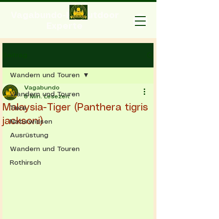
Vagabundo-Ihr Outdoor
Experte
Beitrag
Wandern und Touren
Vagabundo
Wandern und Touren
8 Min. Lesezeit
Malaysia-Tiger (Panthera tigris
Tiere
jacksoni)
Naturwissen
Ausrüstung
Wandern und Touren
Rothirsch